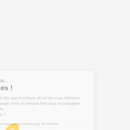
t nous...
okies !
 d'être sûrs que le contenu de ce site vous intéresse
us déranger, mais on aimerait bien vous accompagner
 visite...
ur vous ?
Consentements certifiés par