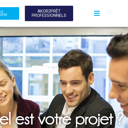
AKOR2PRÊT
US
NDRE
PROFESSIONNELS
l est votre projet ?