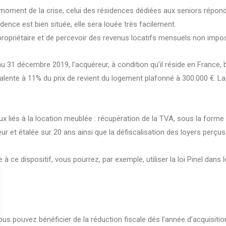
moment de la crise, celui des résidences dédiées aux seniors répond
sidence est bien située, elle sera louée très facilement.
ropriétaire et de percevoir des revenus locatifs mensuels non impo
au 31 décembre 2019, l’acquéreur, à condition qu’il réside en France,
valente à 11% du prix de revient du logement plafonné à 300.000 €. La 
aux liés à la location meublée : récupération de la TVA, sous la fo
seur et étalée sur 20 ans ainsi que la défiscalisation des loyers perçus
à ce dispositif, vous pourrez, par exemple, utiliser la loi Pinel dans
us pouvez bénéficier de la réduction fiscale dés l’année d’acquisiti