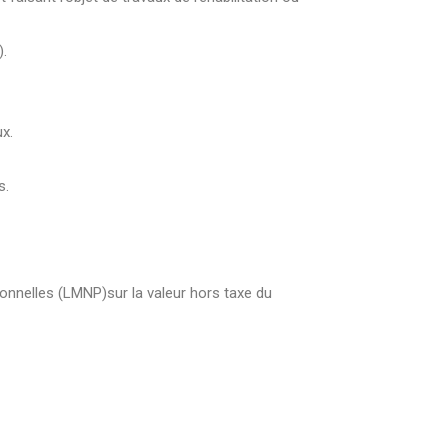
).
ux.
s.
onnelles (LMNP)sur la valeur hors taxe du