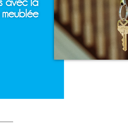
s avec la
n meublée