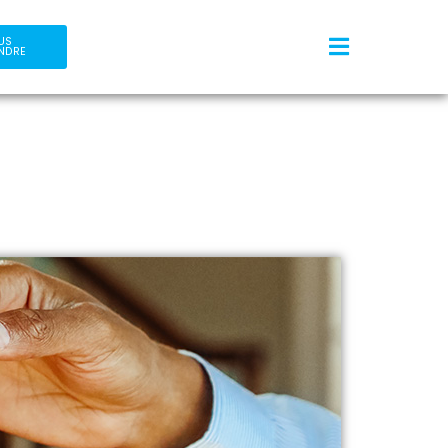
US
NDRE