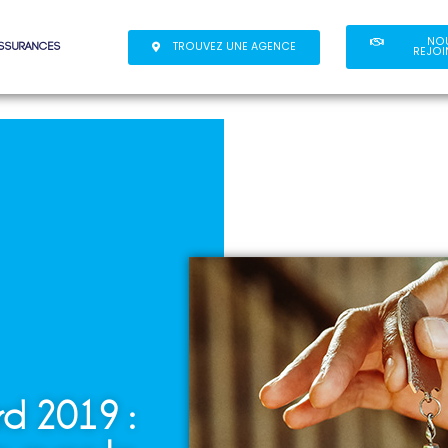
NO
TROUVEZ UNE AGENCE
assurances
REJOI
rd 2019 :