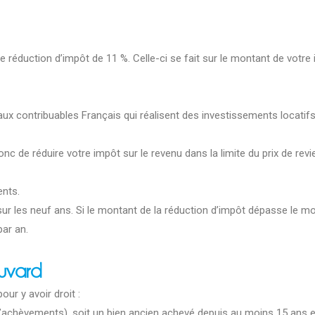
e réduction d’impôt de 11 %. Celle-ci se fait sur le montant de votr
ux contribuables Français qui réalisent des investissements locatifs 
 de réduire votre impôt sur le revenu dans la limite du prix de re
ents.
sur les neuf ans. Si le montant de la réduction d’impôt dépasse le mon
par an.
ouvard
our y avoir droit :
d’achèvements), soit un bien ancien achevé depuis au moins 15 ans et 