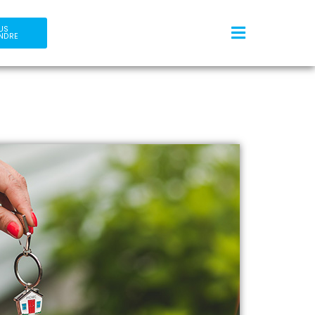
US
NDRE