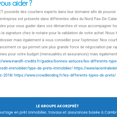
ous aider ?
possède des courtiers experts dans leur domaine afin de pouvoir gu
l’entreprise est présente dans différentes villes du Nord Pas-De-Cal
les pour vous guider dans vos démarches et vous accompagner tout
 la signature chez le notaire pour la validation de votre achat. Nous 
dossier mais également à vous conseiller pour l’optimiser. Nos court
nancement ce qui permet une plus grande force de négociation par rapp
mies pour votre budget (mensualités et assurances) mais également
://www.inandfi-credits.fr/guides/bonnes-astuces/les-differents-typ
redit-immobilier/type-de-prets-immobilier/
https://www.lacentralede
tz-2018/
https://www.crowdlending.fr/les-differents-types-de-prets/
LE GROUPE AKOR2PRÊT
ions
ourtage en prêt immobilier, travaux et assurances basée à Cambra