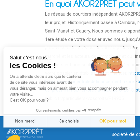
En quoi AKOR2PRÊT peut v
Le réseau de courtiers indépendant AKOR2PRÊT 
leur projet. Historiquement basée à Cambrai, 
Saint-Vaast et Caudry. Nous sommes disponib
1ére étude de votre dossier avec nous, jusqu’à
pour vous aider à réussir le montage de votre 
marché et les acteurs de l’immobilier et du fi
Salut c'est nous...
les Cookies !
courtiers est non seulement un gage d’écono
votre dossier en établissement financer.
https
On a attendu d'être sûrs que le contenu
https://www.lacentraledefinancement.fr/pret-c
de ce site vous intéresse avant de
vous déranger, mais on aimerait bien vous accompagner pendant
de-prets-immobilier/pret-a-taux-zero-2018-p
votre visite...
public.fr/particuliers/vosdroits/F19905
C'est OK pour vous ?
Consentements certifiés par
Non merci
Je choisis
OK pour moi
Axeptio consent
Plateforme de Gestion du Consentement : Personnalisez vos Opt
Société de c