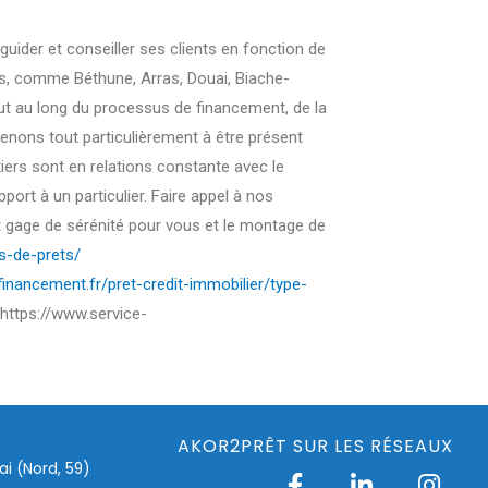
ider et conseiller ses clients en fonction de
ais, comme Béthune, Arras, Douai, Biache-
 au long du processus de financement, de la
tenons tout particulièrement à être présent
iers sont en relations constante avec le
ort à un particulier. Faire appel à nos
 gage de sérénité pour vous et le montage de
es-de-prets/
financement.fr/pret-credit-immobilier/type-
https://www.service-
AKOR2PRÊT SUR LES RÉSEAUX
i (Nord, 59)