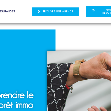
NO
TROUVEZ UNE AGENCE
assurances
REJOI
rendre le
prêt immo