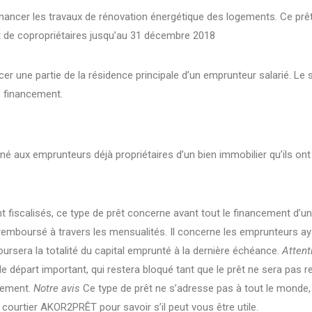
nancer les travaux de rénovation énergétique des logements. Ce prêt 
t de copropriétaires jusqu’au 31 décembre 2018
cer une partie de la résidence principale d’un emprunteur salarié. Le 
e financement.
tiné aux emprunteurs déjà propriétaires d’un bien immobilier qu’ils on
t fiscalisés, ce type de prêt concerne avant tout le financement d’un 
s remboursé à travers les mensualités. Il concerne les emprunteurs ay
rsera la totalité du capital emprunté à la dernière échéance.
Atten
l de départ important, qui restera bloqué tant que le prêt ne sera pas
acement.
Notre avis
Ce type de prêt ne s’adresse pas à tout le monde,
e courtier AKOR2PRÊT pour savoir s’il peut vous être utile.