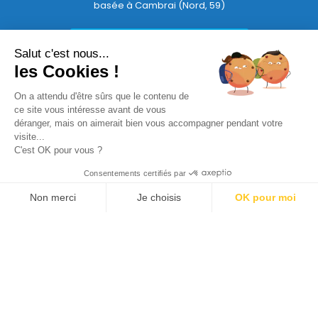
basée à Cambrai (Nord, 59)
TROUVEZ VOTRE AGENCE
Salut c'est nous...
les Cookies !
APPELEZ AKOR2PRÊT
On a attendu d'être sûrs que le contenu de
ce site vous intéresse avant de vous
déranger, mais on aimerait bien vous accompagner pendant votre
ASSURE&MOI –
Partenaire spécialisé en assurances
visite...
C'est OK pour vous ?
FOX HABITAT –
L’immobilier fûté
Consentements certifiés par
AKOR2PRÊT SUR LES RÉSEAUX
Non merci
Je choisis
OK pour moi
Axeptio consent
Plateforme de Gestion du Consentement : Personnalisez vos Options
DEVENIR FRANCHISÉ
Notre plateforme vous permet d'adapter et de gérer vos paramètres de 
RECRUTEMENT
CONTACTEZ NOUS
MENTIONS LÉGALES