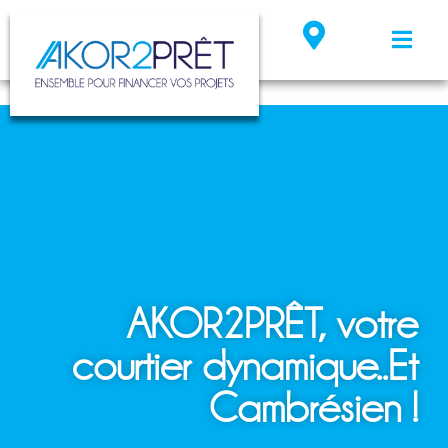
AKOR2PRÊT, votre
courtier dynamique..Et
Cambrésien !