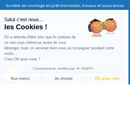
Société de courtage en prêt immobilier, travaux et assurances
basée à Cambrai (Nord, 59)
Salut c'est nous...
les Cookies !
TROUVEZ VOTRE AGENCE
On a attendu d'être sûrs que le contenu de
ce site vous intéresse avant de vous
APPELEZ AKOR2PRÊT
déranger, mais on aimerait bien vous accompagner pendant votre
visite...
C'est OK pour vous ?
ASSURE&MOI –
Partenaire spécialisé en assurances
Consentements certifiés par
FOX HABITAT –
L’immobilier fûté
Non merci
Je choisis
OK pour moi
Axeptio consent
Plateforme de Gestion du Consentement : Personnalisez vos Options
AKOR2PRÊT SUR LES RÉSEAUX
Notre plateforme vous permet d'adapter et de gérer vos paramètres de 
DEVENIR FRANCHISÉ
RECRUTEMENT
CONTACTEZ NOUS