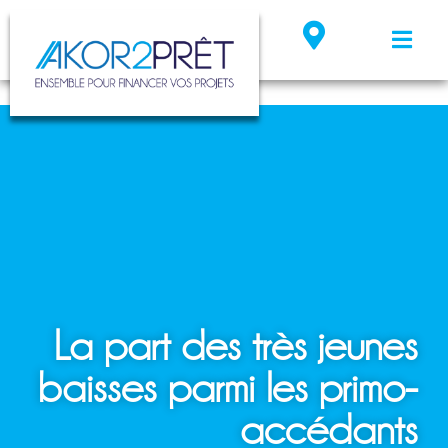
La part des très jeunes
baisses parmi les primo-
accédants